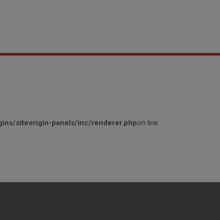
ins/siteorigin-panels/inc/renderer.php
on line