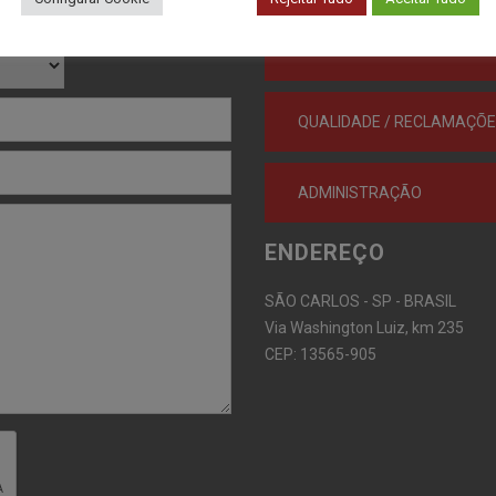
METAIS
QUALIDADE / RECLAMAÇÕ
ADMINISTRAÇÃO
ENDEREÇO
SÃO CARLOS - SP - BRASIL
Via Washington Luiz, km 235
CEP: 13565-905