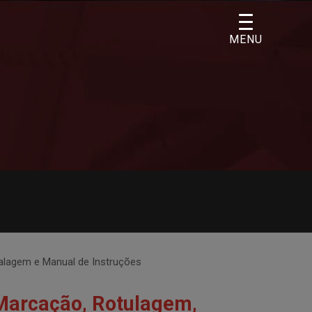
MENU
alagem e Manual de Instruções
 Marcação, Rotulagem,