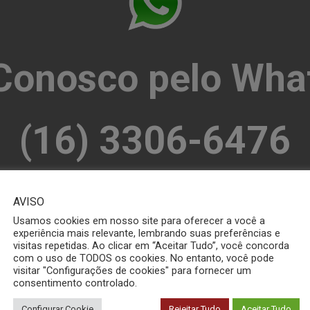
 Conosco pelo Wha
(16) 3306-6476
AVISO
ENTRE EM CONTATO
Usamos cookies em nosso site para oferecer a você a
experiência mais relevante, lembrando suas preferências e
visitas repetidas. Ao clicar em “Aceitar Tudo”, você concorda
POLÍMEROS
com o uso de TODOS os cookies. No entanto, você pode
visitar "Configurações de cookies" para fornecer um
consentimento controlado.
CERÂMICA
Configurar Cookie
Rejeitar Tudo
Aceitar Tudo