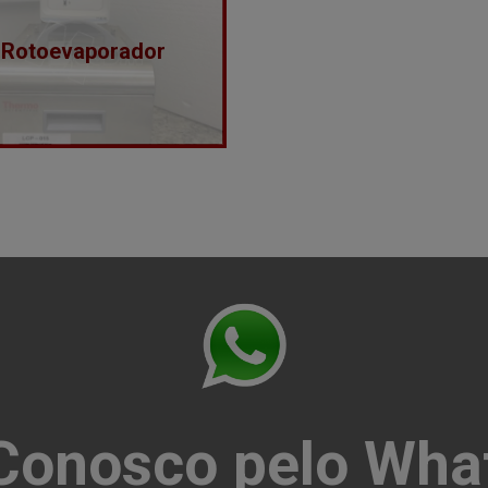
Rotoevaporador
 Conosco pelo Wha