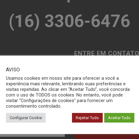
(16) 3306-6476
ENTRE EM CONTATO
AVISO
POLÍMEROS
Usamos cookies em nosso site para oferecer a você a
experiência mais relevante, lembrando suas preferências e
visitas repetidas. Ao clicar em “Aceitar Tudo”, você concorda
CERÂMICA
com o uso de TODOS os cookies. No entanto, você pode
visitar "Configurações de cookies" para fornecer um
consentimento controlado.
METAIS
Configurar Cookie
Rejeitar Tudo
Aceitar Tudo
QUALIDADE / RECLAMAÇÕ