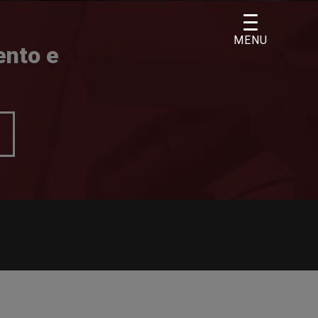
MENU
ento e