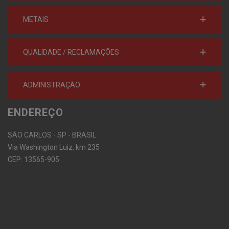
METAIS
QUALIDADE / RECLAMAÇÕES
ADMINISTRAÇÃO
ENDEREÇO
SÃO CARLOS - SP - BRASIL
Via Washington Luiz, km 235
CEP: 13565-905