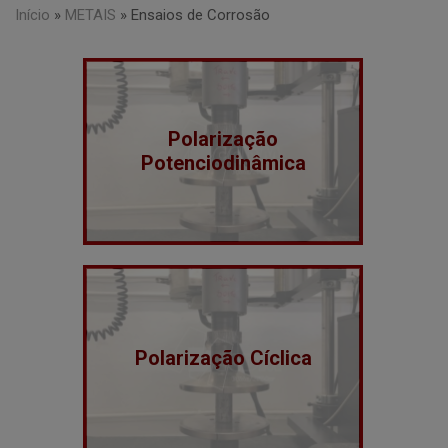
Início
»
METAIS
»
Ensaios de Corrosão
Polarização
Potenciodinâmica
Polarização Cíclica