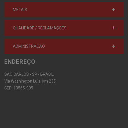
METAIS
QUALIDADE / RECLAMAÇÕES
ADMINISTRAÇÃO
ENDEREÇO
SÃO CARLOS - SP - BRASIL
Via Washington Luiz, km 235
CEP: 13565-905