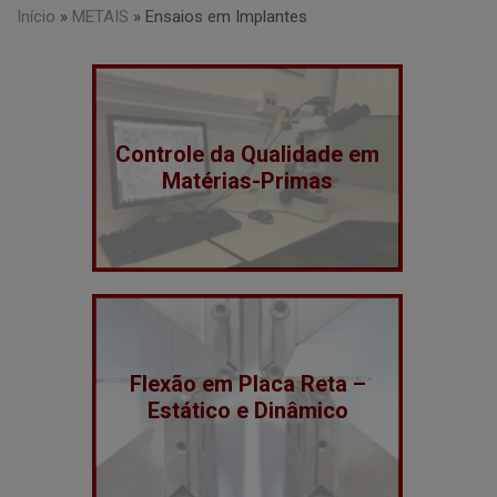
Início
»
METAIS
»
Ensaios em Implantes
Controle da Qualidade em
Matérias-Primas
Flexão em Placa Reta –
Estático e Dinâmico