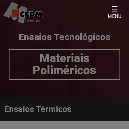
Skip
to
MENU
content
Ensaios Tecnológicos
Materiais
Poliméricos
Ensaios Térmicos