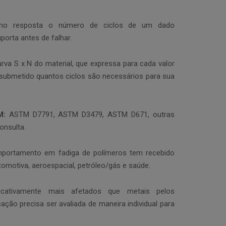
mo resposta o número de ciclos de um dado
porta antes de falhar.
rva S x N do material, que expressa para cada valor
 submetido quantos ciclos são necessários para sua
DM:
ASTM D7791, ASTM D3479, ASTM D671, outras
onsulta.
ortamento em fadiga de polímeros tem recebido
tomotiva, aeroespacial, petróleo/gás e saúde.
icativamente mais afetados que metais pelos
ação precisa ser avaliada de maneira individual para