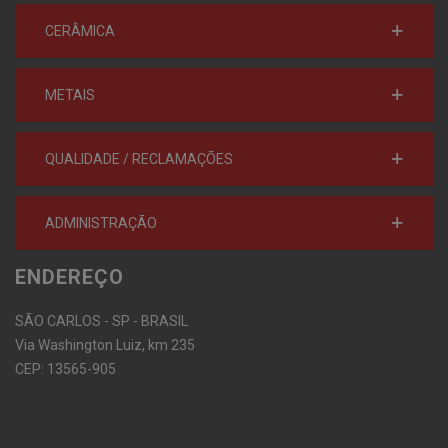
CERÂMICA
METAIS
QUALIDADE / RECLAMAÇÕES
ADMINISTRAÇÃO
ENDEREÇO
SÃO CARLOS - SP - BRASIL
Via Washington Luiz, km 235
CEP: 13565-905