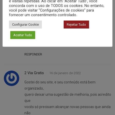
e visitas repetidas. Ao clicar em “Aceitar Tudo”, você
concorda com o uso de TODOS os cookies. No entanto,
Rc Cursos Online
9 de dezembro de 2021
você pode visitar "Configurações de cookies" para
fornecer um consentimento controlado.
Aqui é a Aline Xavier, gostei muito do seu artigo tem
muito
Configurar Cookie
Rejeitar Tudo
conteúdo de valor, parabéns nota 10.
Aceitar Tudo
Visite meu site lá tem muito conteúdo, que vai lhe
ajudar.
RESPONDER
2 Via Gratis
16 de janeiro de 2022
Gostei do seu site, e seu conteúdo está bem
organizado,
quero deixar uma sugestão de melhoria, pois acredito
que
vocês só precisam alcançar novas pessoas que ainda
não