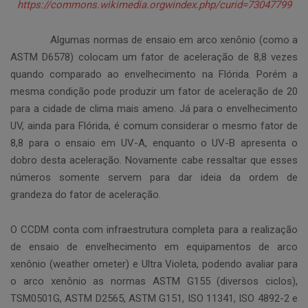
https://commons.wikimedia.orgwindex.php/curid=73047799
Algumas normas de ensaio em arco xenônio (como a
ASTM D6578) colocam um fator de aceleração de 8,8 vezes
quando comparado ao envelhecimento na Flórida. Porém a
mesma condição pode produzir um fator de aceleração de 20
para a cidade de clima mais ameno. Já para o envelhecimento
UV, ainda para Flórida, é comum considerar o mesmo fator de
8,8 para o ensaio em UV-A, enquanto o UV-B apresenta o
dobro desta aceleração. Novamente cabe ressaltar que esses
números somente servem para dar ideia da ordem de
grandeza do fator de aceleração.
O CCDM conta com infraestrutura completa para a realização
de ensaio de envelhecimento em equipamentos de arco
xenônio (weather ometer) e Ultra Violeta, podendo avaliar para
o arco xenônio as normas ASTM G155 (diversos ciclos),
TSM0501G, ASTM D2565, ASTM G151, ISO 11341, ISO 4892-2 e