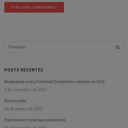
Pesquisar
PESQU
por:
POSTS RECENTES
Realizando o seu Potencial Competitivo através do SGQ
9 de novembro de 2023
Biocorrosão.
30 de janeiro de 2023
Fluência em materiais poliméricos.
21 de fevereiro de 2022