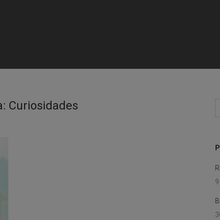
a:
Curiosidades
P
p
P
R
9
B
3