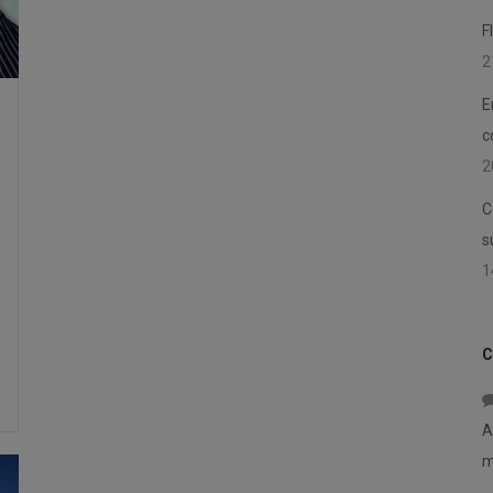
F
2
E
c
2
C
s
1
C
A
m