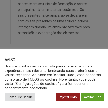
aparente em seu início de formação, e ocorre
principalmente em materiais cerâmicos. Os
sais presentes na cerâmica, ao se depararem
com os sais presentes de uma solução aquosa,
interagem criando um ambiente favorável para
a transição e evaporação dos elementos.
AVISO
Usamos cookies em nosso site para oferecer a você a
experiência mais relevante, lembrando suas preferências e
visitas repetidas. Ao clicar em “Aceitar Tudo”, você concorda
com o uso de TODOS os cookies. No entanto, você pode
visitar "Configurações de cookies" para fornecer um
consentimento controlado.
Configurar Cookie
Rejeitar Tudo
Aceitar Tudo