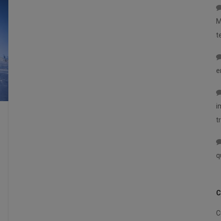
M
t
e
i
t
q
C
C