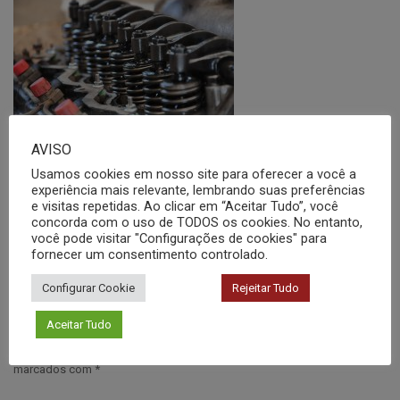
AVISO
Ensaio de fadiga: qual a resistência em fadiga do
Usamos cookies em nosso site para oferecer a você a
componente?
experiência mais relevante, lembrando suas preferências
e visitas repetidas. Ao clicar em “Aceitar Tudo”, você
janeiro 20, 2022
concorda com o uso de TODOS os cookies. No entanto,
você pode visitar "Configurações de cookies" para
fornecer um consentimento controlado.
Configurar Cookie
Rejeitar Tudo
DEIXE UM COMENTÁRIO
Aceitar Tudo
O seu endereço de e-mail não será publicado.
Campos obrigatórios são
marcados com
*